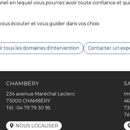
ionnel en lequel vous pourrez avoir toute confiance et q
 vous écouter et vous guider dans vos choix.
ir tous les domaines d'intervention
Contacter un exp
CHAMBÉRY
S
234 avenue Maréchal Leclerc
Im
73000 CHAMBÉRY
46
Tél :
04 79 79 30 95
73
Té
NOUS LOCALISER