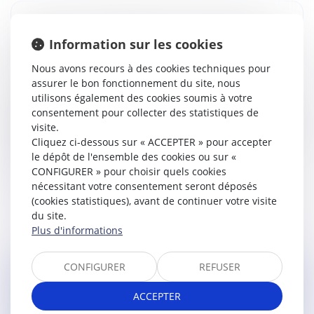
VENTE D’UN TERRAIN ET CADUCITÉ DU
Information sur les cookies
PERMIS DE CONSTRUIRE POSTÉRIEURE À LA
VENTE
Nous avons recours à des cookies techniques pour
Droit immobilier
/
Droit de la construction
assurer le bon fonctionnement du site, nous
utilisons également des cookies soumis à votre
En 2008, une grange à démolir a été vendue par un
consentement pour collecter des statistiques de
acte de vente faisant état d’un permis de construire
visite.
deux immeubles sur le terrain. Ce permis a été accordé
Cliquez ci-dessous sur « ACCEPTER » pour accepter
en 2004 et faisait...
le dépôt de l'ensemble des cookies ou sur «
CONFIGURER » pour choisir quels cookies
Lire la suite
nécessitant votre consentement seront déposés
(cookies statistiques), avant de continuer votre visite
du site.
Plus d'informations
CONFIGURER
REFUSER
POINT DE DÉPART DE LA PRESCRIPTION DE
ACCEPTER
L’ACTION DU MAÎTRE D’OUVRAGE CONTRE