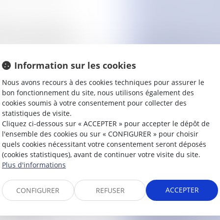
PROTÈGE LE PROP
Droit immobilier
/
Dro
et de loi présenté
La garantie de bon f
d’accès au logement
dispositif d’assuranc
Son déclenchement s’o
Information sur les cookies
Lire la suite
Nous avons recours à des cookies techniques pour assurer le
bon fonctionnement du site, nous utilisons également des
cookies soumis à votre consentement pour collecter des
statistiques de visite.
Cliquez ci-dessous sur « ACCEPTER » pour accepter le dépôt de
l'ensemble des cookies ou sur « CONFIGURER » pour choisir
quels cookies nécessitant votre consentement seront déposés
D’OUVRAGE :
LE GOUVERNEMEN
(cookies statistiques), avant de continuer votre visite du site.
MARCHÉ DE LA R
Plus d'informations
Droit immobilier
/
Dro
ACCEPTER
CONFIGURER
REFUSER
rt dans la cheminée
Le Gouvernement réi
te dernière,
prétendre à l'aide Ma
l’intégral...
d'augmenter le nom