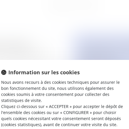
CATION DES
VIOLATION DU CA
UX DE RETRAIT OU
NÉGATIF DU COLOT
DÉMOLITION
Droit immobilier
/
Dro
Information sur les cookies
s des entreprises
La démolition d’un i
Nous avons recours à des cookies techniques pour assurer le
e de l'Union
au cahier des charge
bon fonctionnement du site, nous utilisons également des
lissements, les...
l’immeuble est dans l’
cookies soumis à votre consentement pour collecter des
statistiques de visite.
Lire la suite
Cliquez ci-dessous sur « ACCEPTER » pour accepter le dépôt de
l'ensemble des cookies ou sur « CONFIGURER » pour choisir
quels cookies nécessitant votre consentement seront déposés
(cookies statistiques), avant de continuer votre visite du site.