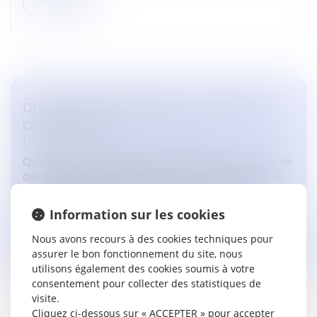
Lire la suite
DROIT DE PRÉFÉRENCE DU LOCATAIRE
COMMERCIAL
Droit commercial
/
Baux commerciaux
Quand et comment imposer à son bailleur-vendeur de
devenir le propriétaire des lieux loués ? C’est en 2014
que la loi « Pinel » a permis au locataire d’un bail
commercial d’impo...
Information sur les cookies
Lire la suite
Nous avons recours à des cookies techniques pour
assurer le bon fonctionnement du site, nous
utilisons également des cookies soumis à votre
consentement pour collecter des statistiques de
visite.
Cliquez ci-dessous sur « ACCEPTER » pour accepter