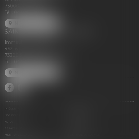
73000 CHAMBÉRY
Tél :
04 79 79 30 95
NOUS LOCALISER
SAINT-JEAN-DE-MAURIENNE
Immeuble le Val d'Arc
462 avenue Henri Falcoz
73300 Saint-Jean-de-Maurienne
Tél :
04 79 64 26 02
NOUS LOCALISER
PRÉSENTATION
NOS CABINETS
NOS EXPERTISES
NOS HONORAIRES
ACTUS
CONTACT
ESPACE CLIENT
PLAN DU SITE
MENTIONS LÉGALES
POLITIQUE DE COOKIES