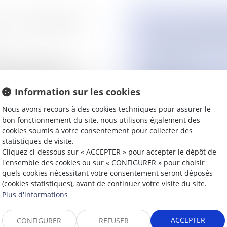
DE LA TRÉSORERIE
CEDH : LA QUEST
D'UNIONS INTER
Droit de la famille, 
et séparation
nir de différentes
en fonds de roulement
La requérante est une
Information sur les cookies
epr...
France avec un ressort
Japon. Le couple eut 
Nous avons recours à des cookies techniques pour assurer le
bon fonctionnement du site, nous utilisons également des
Lire la suite
cookies soumis à votre consentement pour collecter des
statistiques de visite.
Cliquez ci-dessous sur « ACCEPTER » pour accepter le dépôt de
l'ensemble des cookies ou sur « CONFIGURER » pour choisir
quels cookies nécessitant votre consentement seront déposés
(cookies statistiques), avant de continuer votre visite du site.
Plus d'informations
S AVEC UN PRÊT À
VIOLENCES CONJUG
QUELLES SOLUTIO
ACCEPTER
CONFIGURER
REFUSER