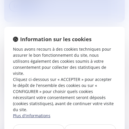
Lire la suite
Information sur les cookies
TRAVAUX EN COPROPRIÉTÉ : QUELLE
Nous avons recours à des cookies techniques pour
assurer le bon fonctionnement du site, nous
ASSEMBLÉE DOIT DÉCIDER ?
utilisons également des cookies soumis à votre
Droit immobilier
/
Copropriété
consentement pour collecter des statistiques de
Dans un arrêt du 6 février 2025, la Cour de cassation a
visite.
rappelé le principe selon lequel, lorsque des travaux
Cliquez ci-dessous sur « ACCEPTER » pour accepter
affectent à la fois des parties communes générales et
le dépôt de l'ensemble des cookies ou sur «
des parties c...
CONFIGURER » pour choisir quels cookies
nécessitant votre consentement seront déposés
Lire la suite
(cookies statistiques), avant de continuer votre visite
du site.
Plus d'informations