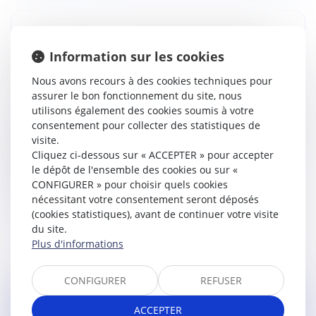
VALEUR DU NOUVEAU BIEN SUBROGÉ AU
Information sur les cookies
BIEN ALIÉNÉ ET ATTEINTE AU DROIT DE
PROPRIÉTÉ : QPC REJETÉE
Nous avons recours à des cookies techniques pour
Droit de la famille, des personnes et de leur patrimoine
assurer le bon fonctionnement du site, nous
/
Patrimoine et succession
utilisons également des cookies soumis à votre
consentement pour collecter des statistiques de
Un groupement foncier agricole a été constitué entre
visite.
une mère et ses cinq enfants. Cette dernière en a
Cliquez ci-dessous sur « ACCEPTER » pour accepter
gardé l’usufruit. Après son décès, un de ses enfants
le dépôt de l'ensemble des cookies ou sur «
cède ses parts à ses...
CONFIGURER » pour choisir quels cookies
nécessitant votre consentement seront déposés
Lire la suite
(cookies statistiques), avant de continuer votre visite
du site.
Plus d'informations
CONFIGURER
REFUSER
ACTION EN FIXATION DU LOYER :
ACCEPTER