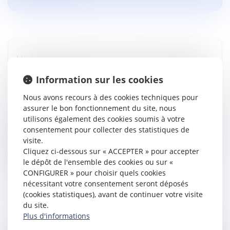
L’IMPOSSIBILITÉ POUR LE TIERS DONNEUR
D’ÉTABLIR UNE FILIATION AVEC L’ENFANT
Information sur les cookies
NÉ DU DON EST CONFORME
Droit de la famille, des personnes et de leur patrimoine
Nous avons recours à des cookies techniques pour
/
Filiation
assurer le bon fonctionnement du site, nous
utilisons également des cookies soumis à votre
Le droit de mener une vie familiale normale n’implique
consentement pour collecter des statistiques de
pas le droit, pour le tiers donneur, d’établir un lien de
visite.
filiation avec l’enfant issu du don ; aussi l’impossibilité
Cliquez ci-dessous sur « ACCEPTER » pour accepter
de l...
le dépôt de l'ensemble des cookies ou sur «
CONFIGURER » pour choisir quels cookies
Lire la suite
nécessitant votre consentement seront déposés
(cookies statistiques), avant de continuer votre visite
du site.
Plus d'informations