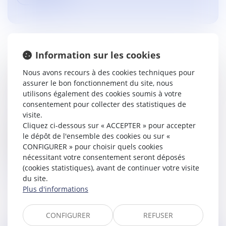
Information sur les cookies
LA GARANTIE DÉCENNALE NE S’APPLIQUE
Nous avons recours à des cookies techniques pour
assurer le bon fonctionnement du site, nous
PAS AUX ÉQUIPEMENTS INDISPENSABLES À
utilisons également des cookies soumis à votre
L’ACTIVITÉ PROFESSIONNELLE.
consentement pour collecter des statistiques de
Droit immobilier
/
Droit de la construction
visite.
La garantie décennale couvre, en principe, l’ouvrage
Cliquez ci-dessous sur « ACCEPTER » pour accepter
ainsi que ses éléments d’équipement. Cependant,
le dépôt de l'ensemble des cookies ou sur «
l’article 1792-7 du Code civil exclut de son champ
CONFIGURER » pour choisir quels cookies
d’application les élément...
nécessitant votre consentement seront déposés
(cookies statistiques), avant de continuer votre visite
Lire la suite
du site.
Plus d'informations
CONFIGURER
REFUSER