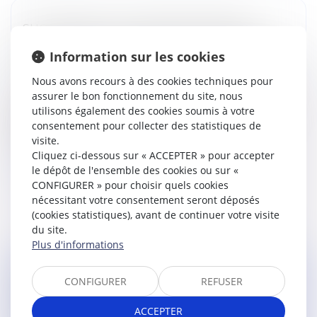
SUCCESSIONS : LES FRAIS BANCAIRES
DÉSORMAIS PLAFONNÉS OU SUPPRIMÉS
Information sur les cookies
Droit de la famille, des personnes et de leur patrimoine
/
Patrimoine et succession
Nous avons recours à des cookies techniques pour
assurer le bon fonctionnement du site, nous
La loi du 13 mai 2025 visant à réduire et à encadrer les
utilisons également des cookies soumis à votre
frais bancaires sur succession introduit un nouveau
consentement pour collecter des statistiques de
dispositif protecteur au sein du code monétaire et
visite.
financier. Elle c...
Cliquez ci-dessous sur « ACCEPTER » pour accepter
le dépôt de l'ensemble des cookies ou sur «
Lire la suite
CONFIGURER » pour choisir quels cookies
nécessitant votre consentement seront déposés
(cookies statistiques), avant de continuer votre visite
du site.
Plus d'informations
RÉNOVATION ÉNERGÉTIQUE : L'UFC-QUE
CONFIGURER
REFUSER
CHOISIR DEMANDE UN GUICHET UNIQUE
ACCEPTER
POUR TOUTES LES AIDES