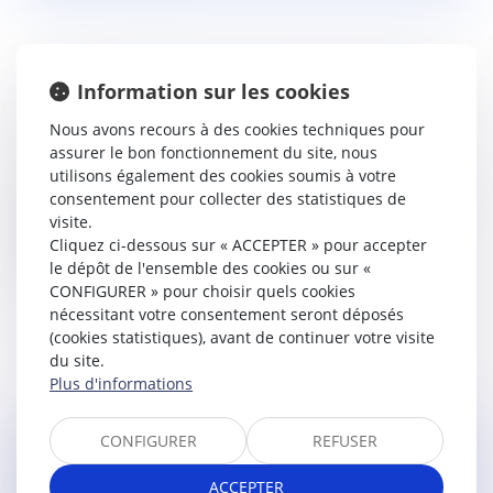
Information sur les cookies
FIXATION DU LOYER DU BAIL RENOUVELÉ :
COMPÉTENCE ET VOLONTÉ DES PARTIES
Nous avons recours à des cookies techniques pour
Droit commercial
/
Baux commerciaux
assurer le bon fonctionnement du site, nous
utilisons également des cookies soumis à votre
Il résulte des articles L. 145-33 à L. 145-36 du Code de
consentement pour collecter des statistiques de
commerce qu’à défaut d’accord des parties sur le
visite.
montant du loyer du bail renouvelé, celui-ci est fixé
Cliquez ci-dessous sur « ACCEPTER » pour accepter
judiciairement à...
le dépôt de l'ensemble des cookies ou sur «
CONFIGURER » pour choisir quels cookies
Lire la suite
nécessitant votre consentement seront déposés
(cookies statistiques), avant de continuer votre visite
du site.
Plus d'informations
CONFIGURER
REFUSER
RÉCEPTION TACITE : L’OCCUPATION DES
ACCEPTER
LIEUX EST INSUFFISANTE POUR