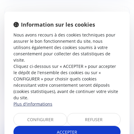
DIFFICULTÉ DE VERSEMENT DE LA
Information sur les cookies
PRESTATION COMPENSATOIRE EN CAPITAL :
LE JUGE PEUT AUTORISER UN VERSEMENT
Nous avons recours à des cookies techniques pour
assurer le bon fonctionnement du site, nous
PÉRIODIQUE
utilisons également des cookies soumis à votre
Droit de la famille, des personnes et de leur patrimoine
consentement pour collecter des statistiques de
/
Divorce et séparation
visite.
Saisie d’un litige entre deux époux, la Cour de cassation
Cliquez ci-dessous sur « ACCEPTER » pour accepter
a rappelé, le 1er juin dernier, que lorsque le débiteur de
le dépôt de l'ensemble des cookies ou sur «
la prestation compensatoire n'est pas en mesure de
CONFIGURER » pour choisir quels cookies
verser le...
nécessitant votre consentement seront déposés
(cookies statistiques), avant de continuer votre visite
Lire la suite
du site.
Plus d'informations
CONFIGURER
REFUSER
ACCEPTER