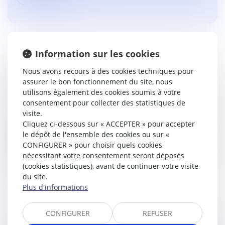
Information sur les cookies
PENSION ALIMENTAIRE : UNE GESTION
Nous avons recours à des cookies techniques pour
assurer le bon fonctionnement du site, nous
AUTOMATISÉE POUR TOUS
utilisons également des cookies soumis à votre
Droit de la famille, des personnes et de leur patrimoine
consentement pour collecter des statistiques de
/
Divorce et séparation
visite.
La séparation est le premier facteur
Cliquez ci-dessous sur « ACCEPTER » pour accepter
d’appauvrissement en France. Pour lutter contre la
le dépôt de l'ensemble des cookies ou sur «
précarité financière des familles monoparentales, l’État
CONFIGURER » pour choisir quels cookies
réforme depuis 2020 la gestion d...
nécessitant votre consentement seront déposés
(cookies statistiques), avant de continuer votre visite
Lire la suite
du site.
Plus d'informations
CONFIGURER
REFUSER