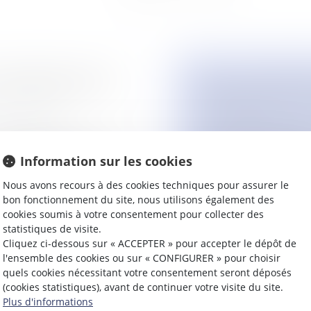
MMOBILIÈRE D’UN
DROIT DE PRÉEM
IMMOBILIÈRE : Q
 patrimoine
/
Droit immobilier
/
Dro
Le droit de préemptio
es biens immobiliers
collectivité locale p
Information sur les cookies
Ces derniers ont alors
d’une vente ou d’une
Nous avons recours à des cookies techniques pour assurer le
bon fonctionnement du site, nous utilisons également des
cookies soumis à votre consentement pour collecter des
Lire la suite
statistiques de visite.
Cliquez ci-dessous sur « ACCEPTER » pour accepter le dépôt de
l'ensemble des cookies ou sur « CONFIGURER » pour choisir
quels cookies nécessitant votre consentement seront déposés
(cookies statistiques), avant de continuer votre visite du site.
Plus d'informations