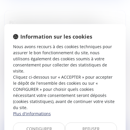
BORNAGE LITIGIEUX : LA COUR DE
CASSATION RAPPELLE L'IMPORTANCE
Information sur les cookies
D'UNE ANALYSE PRÉCISE DES TITRES DE
PROPRIÉTÉ
Nous avons recours à des cookies techniques pour
Droit immobilier
/
Droit de la propriété
assurer le bon fonctionnement du site, nous
utilisons également des cookies soumis à votre
La Cour de cassation a récemment été saisie d’un
consentement pour collecter des statistiques de
litige ou un syndicat des copropriétaires et les
visite.
propriétaires de parcelles voisines se disputaient les
Cliquez ci-dessous sur « ACCEPTER » pour accepter
limites de leurs terrain...
le dépôt de l'ensemble des cookies ou sur «
CONFIGURER » pour choisir quels cookies
Lire la suite
nécessitant votre consentement seront déposés
(cookies statistiques), avant de continuer votre visite
du site.
Plus d'informations
CONFIGURER
REFUSER