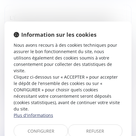
L'ÉPOUX AYANT ALIMENTÉ UN COMPTE
PERSONNEL D'ÉPARGNE DE RETRAITE
COMPLÉMENTAIRE AVEC DES DENIERS
Information sur les cookies
COMMUNS DOIT DES RÉCOMPENSES À LA
Nous avons recours à des cookies techniques pour
COMMUNAUTÉ
assurer le bon fonctionnement du site, nous
Droit de la famille, des personnes et de leur patrimoine
utilisons également des cookies soumis à votre
/
Divorce et séparation
consentement pour collecter des statistiques de
Le partage des biens dans le cadre d'un divorce
visite.
soulève des enjeux juridiques complexes, notamment
Cliquez ci-dessous sur « ACCEPTER » pour accepter
en ce qui concerne la distinction entre les biens
le dépôt de l'ensemble des cookies ou sur «
propres et les biens communs...
CONFIGURER » pour choisir quels cookies
nécessitant votre consentement seront déposés
Lire la suite
(cookies statistiques), avant de continuer votre visite
du site.
Plus d'informations
CONFIGURER
REFUSER