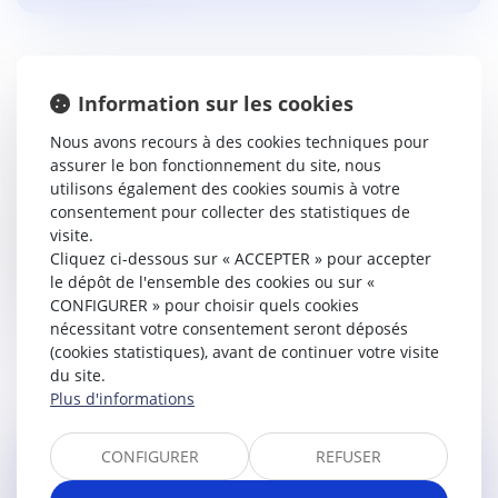
Information sur les cookies
PAS DE DIMINUTION DE LOYER SANS
Nous avons recours à des cookies techniques pour
ABSENCE DE CONTREPARTIE !
assurer le bon fonctionnement du site, nous
Droit commercial
/
Baux commerciaux
utilisons également des cookies soumis à votre
Conformément à l’article L. 145-33 du Code de
consentement pour collecter des statistiques de
commerce, les obligations mises à la charge du
visite.
locataire au-delà de celles prévues par la loi ou les
Cliquez ci-dessous sur « ACCEPTER » pour accepter
usages, et qui ne sont assorti...
le dépôt de l'ensemble des cookies ou sur «
CONFIGURER » pour choisir quels cookies
Lire la suite
nécessitant votre consentement seront déposés
(cookies statistiques), avant de continuer votre visite
du site.
Plus d'informations
CONFIGURER
REFUSER
ENTREPRISES FAMILIALES : COMMENT