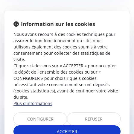
INCESTE : LA CIIVISE VEUT ASSOCIER LES
Information sur les cookies
JEUNES À SES TRAVAUX
Droit de la famille, des personnes et de leur patrimoine
Nous avons recours à des cookies techniques pour
/
Violences familiales
assurer le bon fonctionnement du site, nous
utilisons également des cookies soumis à votre
La Ciivise, commission indépendante sur l'inceste, a
consentement pour collecter des statistiques de
présenté vendredi 4 octobre 2024 de nouvelles pistes
visite.
de travail, notamment sur les enfants handicapés, et
Cliquez ci-dessous sur « ACCEPTER » pour accepter
ses projets pour i...
le dépôt de l'ensemble des cookies ou sur «
CONFIGURER » pour choisir quels cookies
Lire la suite
nécessitant votre consentement seront déposés
(cookies statistiques), avant de continuer votre visite
du site.
Plus d'informations
CONFIGURER
REFUSER
DPE : LE CALENDRIER DE L'INTERDICTION
ACCEPTER
DE LOCATION DES PASSOIRES THERMIQUES