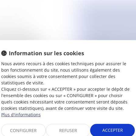
ERREUR DE SURFA
 patrimoine
/
LOYER ET DÉLAIS
Droit immobilier
/
Bau
’une communauté
Se prévalant d’un éc
ermination de la
location d’une maiso
t permet de d...
réalisées par les locat
Information sur les cookies
Nous avons recours à des cookies techniques pour assurer le
Lire la suite
bon fonctionnement du site, nous utilisons également des
cookies soumis à votre consentement pour collecter des
statistiques de visite.
Cliquez ci-dessous sur « ACCEPTER » pour accepter le dépôt de
l'ensemble des cookies ou sur « CONFIGURER » pour choisir
quels cookies nécessitant votre consentement seront déposés
(cookies statistiques), avant de continuer votre visite du site.
 ET DE LA
LA RÉNOVATION 
Plus d'informations
Droit immobilier
/
Dro
 patrimoine
/
Couples
Le secteur du bâtimen
ACCEPTER
CONFIGURER
REFUSER
France la première 