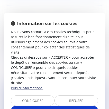
TRANSMISSION D’ENTREPRISE : LE DÉFI DU
VIEILLISSEMENT DES DIRIGEANTS
Information sur les cookies
Droit des sociétés
/
Transmission d’entreprise
Nous avons recours à des cookies techniques pour
Face au vieillissement des dirigeants, la transmission
assurer le bon fonctionnement du site, nous
des entreprises devient un enjeu crucial. Découvrez les
utilisons également des cookies soumis à votre
obstacles et solutions pour assurer la pérennité...
consentement pour collecter des statistiques de
visite.
Lire la suite
Cliquez ci-dessous sur « ACCEPTER » pour accepter
le dépôt de l'ensemble des cookies ou sur «
CONFIGURER » pour choisir quels cookies
nécessitant votre consentement seront déposés
(cookies statistiques), avant de continuer votre visite
du site.
Plus d'informations
LE JUGEMENT DE DIVORCE ACQUIERT
FORCE DE CHOSE JUGÉE À L’EXPIRATION
CONFIGURER
REFUSER
DU DÉLAI D’APPEL, RENDANT PRESCRITE