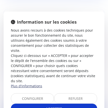
IMMEUBLE INSALUBRE À TITRE
Information sur les cookies
IRRÉMÉDIABLE : QUELLE MÉTHODE POUR
Nous avons recours à des cookies techniques pour
CALCULER L’INDEMNITÉ D’EXPROPRIATION
assurer le bon fonctionnement du site, nous
?
utilisons également des cookies soumis à votre
Droit immobilier
/
Droit de la propriété
consentement pour collecter des statistiques de
Dès lors qu’un immeuble exproprié a fait l’objet d’un
visite.
arrêté d’insalubrité à titre irrémédiable, seule la
Cliquez ci-dessous sur « ACCEPTER » pour accepter
méthode de la récupération foncière peut être utilisée
le dépôt de l'ensemble des cookies ou sur «
pour calculer le...
CONFIGURER » pour choisir quels cookies
nécessitant votre consentement seront déposés
Lire la suite
(cookies statistiques), avant de continuer votre visite
du site.
Plus d'informations
CONFIGURER
REFUSER