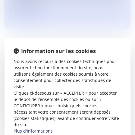
Lire la suite
Information sur les cookies
PROCÉDURE DE « RESCRIT VALEUR » : POUR
Nous avons recours à des cookies techniques pour
LES PME, LE SILENCE DE L’ADMINISTRATION
assurer le bon fonctionnement du site, nous
VAUT ACCEPTATION
utilisons également des cookies soumis à votre
Droit des sociétés
/
Transmission d’entreprise
consentement pour collecter des statistiques de
visite.
L'absence de réponse expresse dans un délai de 6
Cliquez ci-dessous sur « ACCEPTER » pour accepter
mois à la demande de rescrit vaut accord tacite de
le dépôt de l'ensemble des cookies ou sur «
l'administration sur la valeur proposée par le
CONFIGURER » pour choisir quels cookies
demandeur dirigeant de PME...
nécessitant votre consentement seront déposés
(cookies statistiques), avant de continuer votre visite
Lire la suite
du site.
Plus d'informations