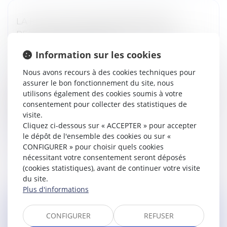
LA FILIATION PAR RECONNAISSANCE
REPOSE SUR UNE PRÉSOMPTION DE
RÉALITÉ BIOLOGIQUE
Information sur les cookies
Droit de la famille, des personnes et de leur patrimoine
/
Filiation
Nous avons recours à des cookies techniques pour
assurer le bon fonctionnement du site, nous
La reconnaissance est l’acte libre et volontaire par
utilisons également des cookies soumis à votre
lequel un homme ou une femme déclare être le père
consentement pour collecter des statistiques de
ou la mère d’un enfant ; elle repose sur une
visite.
présomption de conformité de...
Cliquez ci-dessous sur « ACCEPTER » pour accepter
le dépôt de l'ensemble des cookies ou sur «
Lire la suite
CONFIGURER » pour choisir quels cookies
nécessitant votre consentement seront déposés
(cookies statistiques), avant de continuer votre visite
du site.
Plus d'informations
LE GARANT D’ACHÈVEMENT D’UN
CONFIGURER
REFUSER
OUVRAGE DOIT PROUVER QUE LE SOLDE