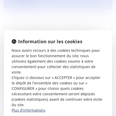
VIOLENCES SEXUELLES : FAVORISER LE
RECUEIL DE PREUVES À L'HÔPITAL, MÊME
Information sur les cookies
SANS DÉPÔT DE PLAINTE
Nous avons recours à des cookies techniques pour
Droit de la famille, des personnes et de leur patrimoine
assurer le bon fonctionnement du site, nous
/
Violences familiales
utilisons également des cookies soumis à votre
La victime aura la possibilité de réfléchir à déposer
consentement pour collecter des statistiques de
plainte ou non, mais les preuves seront préservées.
visite.
L’AP-HP, le parquet de Paris et la Préfecture de police
Cliquez ci-dessous sur « ACCEPTER » pour accepter
ont signé, le 1...
le dépôt de l'ensemble des cookies ou sur «
CONFIGURER » pour choisir quels cookies
Lire la suite
nécessitant votre consentement seront déposés
(cookies statistiques), avant de continuer votre visite
du site.
Plus d'informations